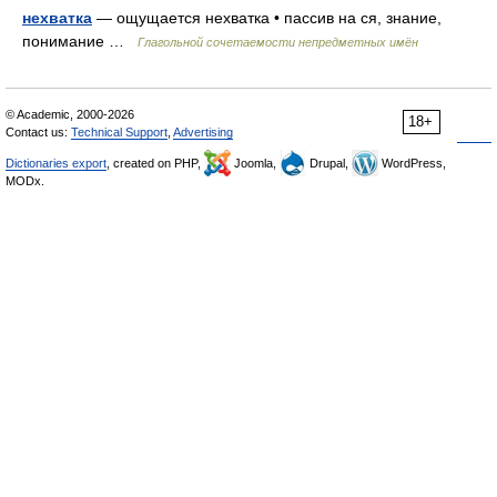
нехватка
— ощущается нехватка • пассив на ся, знание,
понимание …
Глагольной сочетаемости непредметных имён
© Academic, 2000-2026
18+
Contact us:
Technical Support
,
Advertising
Dictionaries export
, created on PHP,
Joomla,
Drupal,
WordPress,
MODx.