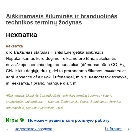
Aiškinamasis šiluminės ir branduolinės
technikos terminų žodynas
нехватка
нехватка
oro
trūkumas
statusas
T
sritis
Energetika
apibrėžtis
Nepakankamas kuro degimui reikiamo oro tūris, sukeliantis
nevisiškojo cheminio degimo nuostolius (dūmuose būna CO, H₂,
CH₄ ir kitų degiųjų dujų); dėl to prarandama šilumos.
atitikmenys
:
angl.
absence of air
vok.
Luftmangel, m
rus.
недостаток воздуха,
m; нехватка, f
pranc.
manque d’air, m
Aiškinamasis šiluminės ir branduolinės technikos terminų žodynas - Kauno
technologijos universitetas. – Kaunas: Technologija
.
Petras Švenčianas, Arvydas
Adomavičius, Kęstutis Buinevičius
.
2004
.
Игры ⚽
Поможем решить контрольную работу
недостаток воздуха
Luftraum